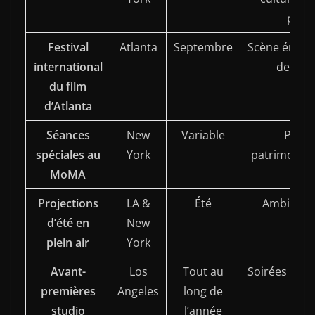
prem
Festival
Atlanta
Septembre
Scène émerg
international
des Éta
du film
d’Atlanta
Séances
New
Variable
Proje
spéciales au
York
patrimonial
MoMA
Projections
LA &
Été
Ambiance 
d’été en
New
fami
plein air
York
Avant-
Los
Tout au
Soirées pres
premières
Angeles
long de
V
studio
l’année