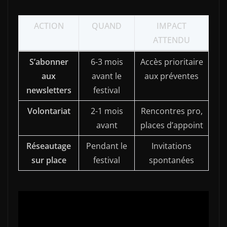
ACTION
QUAND
IMPACT
ATTENDU
S’abonner
6-3 mois
Accès prioritaire
aux
avant le
aux préventes
newsletters
festival
Volontariat
2-1 mois
Rencontres pro,
avant
places d’appoint
Réseautage
Pendant le
Invitations
sur place
festival
spontanées