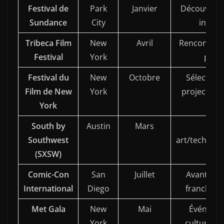
Festival de
Park
Janvier
Découverte
Sundance
City
indép
Tribeca Film
New
Avril
Rencontres 
Festival
York
prem
Festival du
New
Octobre
Sélection 
Film de New
York
projections
York
Cen
South by
Austin
Mars
M
Southwest
art/technol
(SXSW)
Comic-Con
San
Juillet
Avant-pre
International
Diego
franchises
Met Gala
New
Mai
Événeme
York
culture co