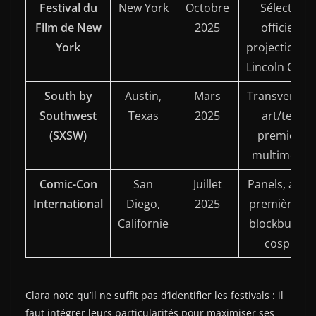
Festival du
New York
Octobre
Sélection
Film de New
2025
officielle,
York
projections 
Lincoln Cent
South by
Austin,
Mars
Transversali
Southwest
Texas
2025
art/tech,
(SXSW)
premières
multimédia
Comic-Con
San
Juillet
Panels, avan
International
Diego,
2025
premières d
Californie
blockbusters
cosplay
Clara note qu’il ne suffit pas d’identifier les festivals : il
faut intégrer leurs particularités pour maximiser ses