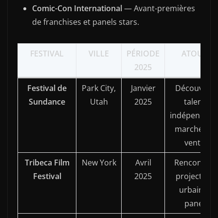
Comic-Con International
— Avant-premières
de franchises et panels stars.
FESTIVAL
VILLE
PÉRIODE
ATOUTS
2025
Festival de
Park City,
Janvier
Découverte
Sundance
Utah
2025
talents
indépendant
marché des
ventes
Tribeca Film
New York
Avril
Rencontres
Festival
2025
projections
urbaines,
panels