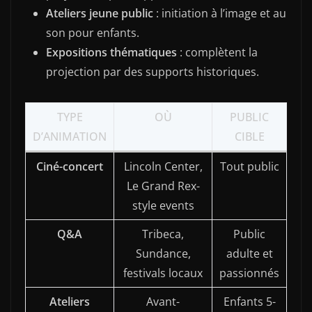
Ateliers jeune public
: initiation à l’image et au
son pour enfants.
Expositions thématiques
: complètent la
projection par des supports historiques.
TYPE
OÙ
PUBLIC
D’ANIMATION
CIBLE
Ciné-concert
Lincoln Center,
Tout public
Le Grand Rex-
style events
Q&A
Tribeca,
Public
Sundance,
adulte et
festivals locaux
passionnés
Ateliers
Avant-
Enfants 5-