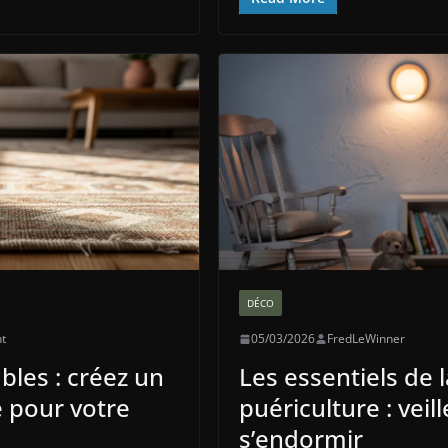
DÉCO
nt
05/03/2026
FredLeWinner
ables : créez un
Les essentiels de l
 pour votre
puériculture : veil
s’endormir