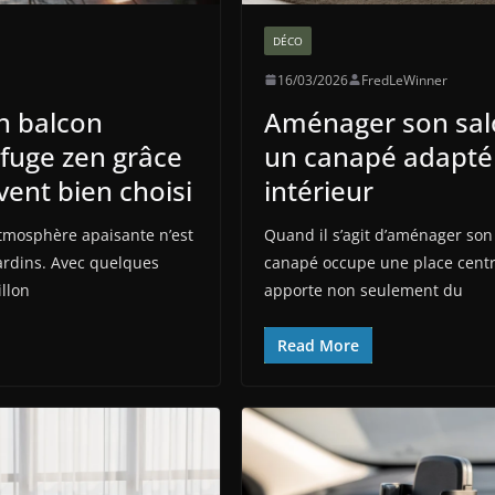
DÉCO
16/03/2026
FredLeWinner
n balcon
Aménager son salo
efuge zen grâce
un canapé adapté
 vent bien choisi
intérieur
atmosphère apaisante n’est
Quand il s’agit d’aménager son 
ardins. Avec quelques
canapé occupe une place cent
illon
apporte non seulement du
Read More