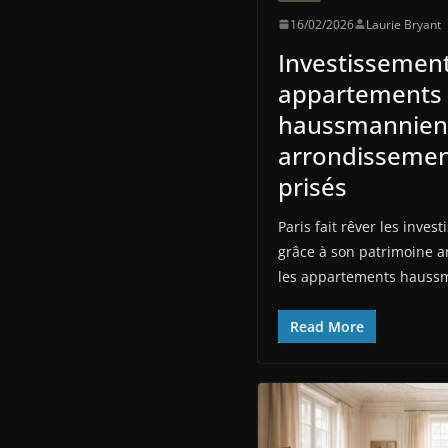
16/02/2026
Laurie Bryant
Investissement
appartements
haussmanniens
arrondissemen
prisés
Paris fait rêver les inve
grâce à son patrimoine a
les appartements haussm
Read More