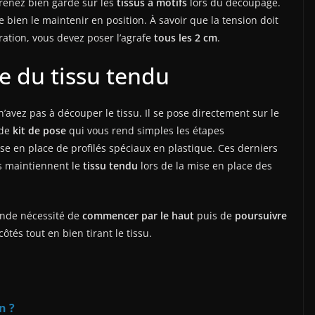
renez bien garde sur les
tissus à motifs
lors du découpage.
e bien le maintenir en position. À savoir que la tension doit
pération, vous devez poser l’agrafe
tous les 2 cm
.
e du tissu tendu
avez pas à découper le tissu. Il se pose directement sur le
 de
kit de pose
qui vous rend simples les étapes
mise en place de profilés spéciaux en plastique. Ces derniers
Ils maintiennent le
tissu tendu
lors de la mise en place des
rande nécessité de
commencer par le haut
puis de
poursuivre
côtés tout en bien tirant le tissu.
n ?