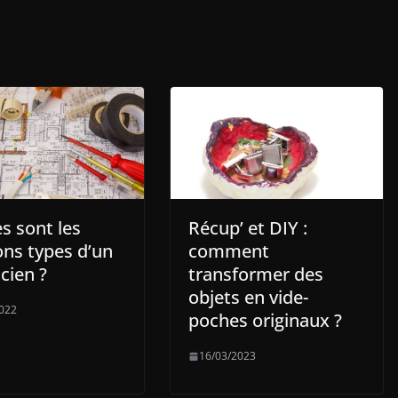
s sont les
Récup’ et DIY :
ons types d’un
comment
icien ?
transformer des
objets en vide-
022
poches originaux ?
16/03/2023