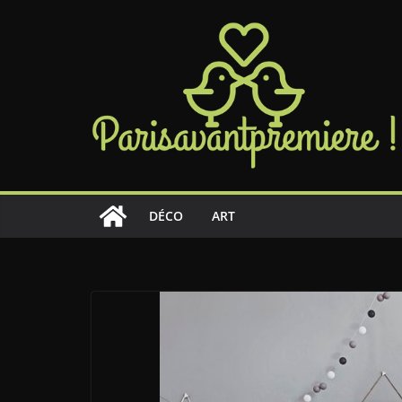
Passer
au
contenu
DÉCO
ART