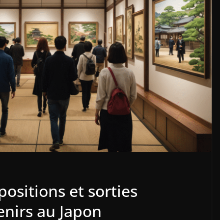
ositions et sorties
enirs au Japon