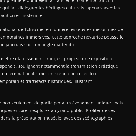
ant-première qui mêlent art ancien et contemporain. En
ui fait dialoguer les héritages culturels japonais avec les
radition et modernité.
 national de Tokyo met en lumière les œuvres méconnues de
ontemporaines immersives. Cette approche novatrice pousse le
ine japonais sous un angle inattendu.
 célèbre établissement français, propose une exposition
japonais, soulignant notamment la transmission artistique
première nationale, met en scène une collection
porain et d’artefacts historiques, illustrant
ité non seulement de participer à un événement unique, mais
iques encore inexplorés au grand public. Profiter de ces
on dans la présentation muséale, avec des scénographies