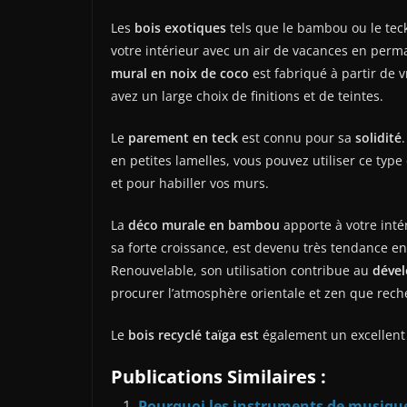
Les
bois exotiques
tels que le bambou ou le teck
votre intérieur avec un air de vacances en perm
mural en noix de coco
est fabriqué à partir de
avez un large choix de finitions et de teintes.
Le
parement en teck
est connu pour sa
solidité
en petites lamelles, vous pouvez utiliser ce typ
et pour habiller vos murs.
La
déco murale en bambou
apporte à votre int
sa forte croissance, est devenu très tendance 
Renouvelable, son utilisation contribue au
déve
procurer l’atmosphère orientale et zen que rec
Le
bois recyclé
taïga est
également un excellent 
Publications Similaires :
Pourquoi les instruments de musique 