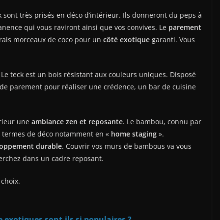
 sont très prisés en déco d’intérieur. Ils donneront du peps à
anence qui vous raviront ainsi que vos convives. Le
parement
 vrais morceaux de coco pour un
côté exotique
garanti. Vous
. Le teck est un bois résistant aux couleurs uniques. Disposé
e de parement pour réaliser une crédence, un bar de cuisine
érieur une
ambiance zen et reposante
. Le bambou, connu par
en termes de déco notamment en «
home staging
».
loppement durable
. Couvrir vos murs de bambous va vous
herchez dans un cadre reposant.
choix.
exotiques sont-ils si populaires ?